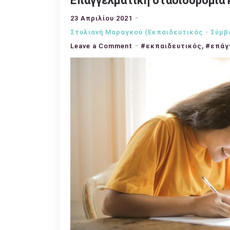
Επαγγελματική σταδιοδρομία 
23 Απριλίου 2021
Στυλιανή Μαραγκού (Εκπαιδευτικός - Σύμ
,
on
Leave a Comment
#εκπαιδευτικός
#επάγ
Επαγγελματική
σταδιοδρομία
και
αυτοαντίληψη