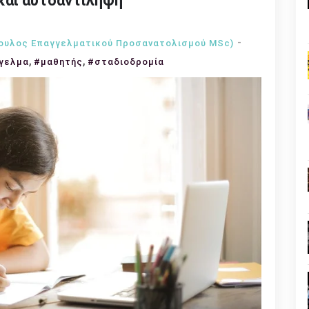
και αυτοαντίληψη
βουλος Επαγγελματικού Προσανατολισμού MSc)
,
,
γελμα
#μαθητής
#σταδιοδρομία