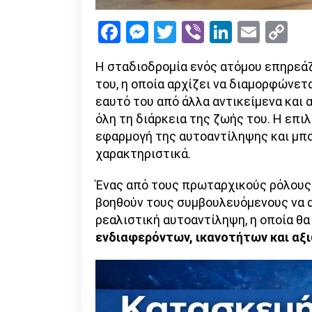
Facebook
Messenger
Twitter
Viber
LinkedI
Emai
Co
Li
Η σταδιοδρομία ενός ατόμου επηρεάζ
του, η οποία αρχίζει να διαμορφώνετ
εαυτό του από άλλα αντικείμενα και 
όλη τη διάρκεια της ζωής του. Η επι
εφαρμογή της αυτοαντίληψης και μπο
χαρακτηριστικά.
Ένας από τους πρωταρχικούς ρόλους
βοηθούν τους συμβουλευόμενους να α
ρεαλιστική αυτοαντίληψη, η οποία θα
ενδιαφερόντων, ικανοτήτων και αξ