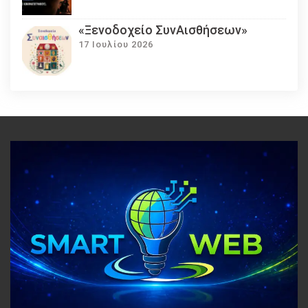
«Ξενοδοχείο ΣυνΑισθήσεων»
17 Ιουλίου 2026