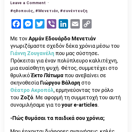
on
Leave a Comment
,
Αρμάν
,
#ηθοποιός
#Μενετιάν
#συνέντευξη
Εδουάρδος
Facebook
Messenger
Twitter
Viber
LinkedIn
Email
Copy
Μενετιάν:
Link
«Αυτό
Με τον
Αρμάν Εδουάρδο Μενετιάν
που
γνωριζόμαστε σχεδόν δέκα χρόνια μέσω του
μου
Γιάννη Ζουγανέλη
που μας σύστησε
.
αρέσει
Πρόκειται για έναν πολύπλευρο καλλιτέχνη,
στους
μια ευαίσθητη ψυχή. Φέτος, συμμετέχει στο
ρόλους
θρυλικό
Έκτο Πάτωμα
που ανεβαίνει σε
είναι
σκηνοθεσία
Γιώργου Βάλαρη
στο
η
Θέατρο Ακροπόλ
, ερμηνεύοντας τον ρόλο
οικουμενική
του
Ζοζό
. Με αφορμή τη συμμετοχή του αυτή
ανθρώπινή
συνομιλήσαμε για το
your e-articles
.
τους
φύση»
-Πώς θυμάσαι τα παιδικά σου χρόνια;
Μου έρχονται διάφορες αναμνήσεις, καλές