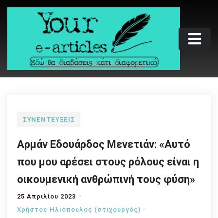
Skip
to
content
Your e-articles
Εδώ θα διαβάσεις κάτι διαφορετικό
ΣΥΝΕΝΤΕΎΞΕΙΣ
Αρμάν Εδουάρδος Μενετιάν: «Αυτό
που μου αρέσει στους ρόλους είναι η
οικουμενική ανθρώπινή τους φύση»
25 Απριλίου 2023
Χρήστος Ηλιόπουλος (στιχουργός)