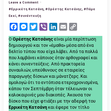
on
Leave a Comment
Ορέστης
,
,
#Ερρικέτη Κατσάνη
#Ορέστης Κατσάνης
#Πάμε
Κατσάνης:
,
Εκεί
#συνέντευξη
«Κάποιος
Facebook
Messenger
Twitter
Viber
LinkedIn
Email
Copy
που
Link
προσπαθώ
Ο
Ορέστης Κατσάνης
είναι μία περίπτωση
να
δημιουργού και τον «έμαθα» μέσα από ένα
αγαπήσω
δελτίο τύπου που είχα λάβει. Από τα πολλά
και
που λαμβάνει κάποιος όταν αρθογραφεί και
κάποιος
κάνει συνεντεύξεις. Από πρακτορεία
που
συναυλιών, υπεύθυνους σε εταιρείες
αγαπώ»
παραγωγής δίσκων και μάνατζερς. Και
ομολογώ ότι το εντόπισα ετεροχρονισμένα,
κάπου τον Σεπτέμβρη όταν τέλειωναν οι
καλοκαιρινές μου διακοπές. Άκουσα τον
δίσκο που είχε φτιάξει με την αδερφή του
Ερρικέτη Κατσάνη
και έφερε τον τίτλο