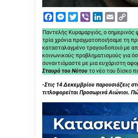
Facebook
Messenger
Twitter
Viber
LinkedI
Emai
Co
Li
Παντελής Κυραμαργιός, ο σημερινός 
τρία χρόνια πραγματοποιήσαμε τη πρ
κατασταλαγμένο τραγουδοποιό με απ
κοινωνικούς προβληματισμούς για όσ
συναντιόμαστε με μια ευχάριστη αφο
Σταυρό του Νότου
το νέο του δίσκο π
-Στις 14 Δεκεμβρίου παρουσιάζεις στ
τιτλοφορείται Προσωρινά Αιώνιοι. Πώ