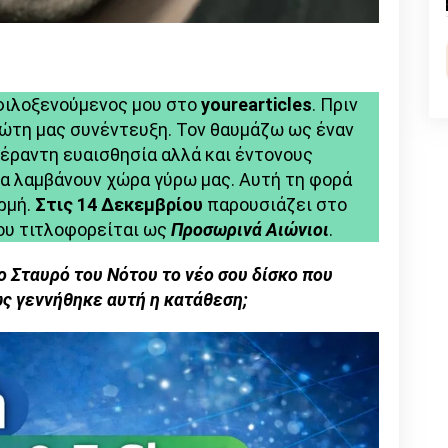
n
l
py
nk
φιλοξενούμενος μου στο
yourearticles
. Πριν
ώτη μας συνέντευξη. Τον θαυμάζω ως έναν
έραντη ευαισθησία αλλά και έντονους
α λαμβάνουν χώρα γύρω μας. Αυτή τη φορά
ρμή.
Στις 14 Δεκεμβρίου
παρουσιάζει στο
ου τιτλοφορείται ως
Προσωρινά Αιώνιοι
.
ο Σταυρό του Νότου το νέο σου δίσκο που
ς γεννήθηκε αυτή η κατάθεση;