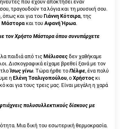
ρμηνευτές που έχουν αποκτήσει έναν
ου, τραγουδούν τα λόγια και τη μουσική σου.
, όπως και για του
Γιάννη Κότσιρα
, της
υ Μάστορα
και του
Αφανή Ήρωα
.
 με τον Χρήστο Μάστορα όπου συνυπάρχετε
λλα παιδιά από τις
Μέλισσες
δεν χαθήκαμε
οι. Δισκογραφικά είχαμε βρεθεί ξανά με τον
ίτλο
Ίσως γίνω
. Τώρα ήρθε το
Πέλφε
, ένα πολύ
υμε η
Ελένη Τσαλιγοπούλου
, ο
Χρήστος
κι
ό και για τους τρεις μας. Είναι μεγάλη η χαρά
 φτιάχνεις πολυσυλλεκτικούς δίσκους με
νότητα. Μια δική του εσωτερική θερμοκρασία.