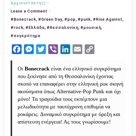
Αρχισυντάκτης)
on
Leave a Comment
,
Bonecrack:
,
,
,
,
#Bonecrack
#Green Day
#pop
#punk
#Rise Against
Το
,
,
,
,
#rock
#Ελλάδα
#θεσσαλονίκη
#μουσική
συγκρότημα
#συγκρότημα
που
Facebook
Messenger
Twitter
Viber
LinkedIn
Email
Copy
φέρνει
Link
Alternative-
Pop
Οι
Bonecrack
είναι ένα ελληνικό συγκρότημα
Punk
που ξεκίνησε από τη Θεσσαλονίκη έχοντας
ακούσματα
σκοπό να επαναφέρει στην ελληνική ροκ σκηνή
και
ακούσματα όπως Alternative-Pop Punk και όχι
όχι
μόνο! Τα τραγούδια τους εκπέμπουν μια
μόνο!
μελωδικότητα με ταυτόχρονη επιθυμία να
ροκάρεις. Δυναμικό συγκρότημα με όρεξη και
απίστευτη ενέργεια! Ας τους γνωρίσουμε!