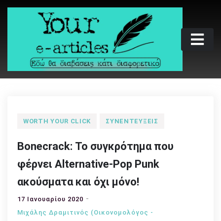
Skip
to
content
Your e-articles
Εδώ θα διαβάσεις κάτι διαφορετικό
WORTH YOUR CLICK
ΣΥΝΕΝΤΕΎΞΕΙΣ
Bonecrack: Το συγκρότημα που
φέρνει Alternative-Pop Punk
ακούσματα και όχι μόνο!
17 Ιανουαρίου 2020
Μιχάλης Δραμιτινός (Οικονομολόγος -