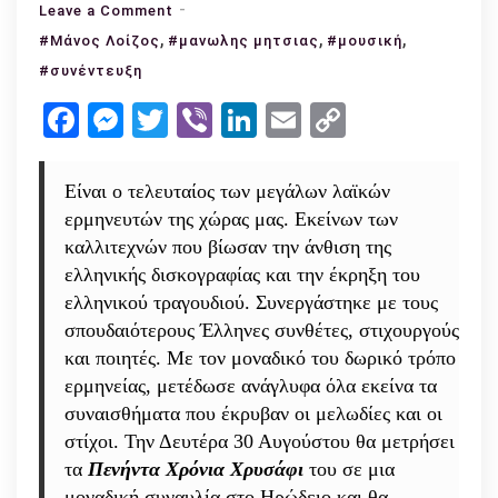
on
Leave a Comment
,
Συνέντευξη
,
,
#Μάνος Λοίζος
#μανωλης μητσιας
#μουσική
με
#συνέντευξη
τον
Facebook
Messenger
Twitter
Viber
LinkedIn
Email
Copy
Μανώλη
Link
Μητσιά:
«ο
Είναι ο τελευταίος των μεγάλων λαϊκών
Νίκος
ερμηνευτών της χώρας μας. Εκείνων των
Γκάτσος
καλλιτεχνών που βίωσαν την άνθιση της
με
ελληνικής δισκογραφίας και την έκρηξη του
επηρέασε
ελληνικού τραγουδιού. Συνεργάστηκε με τους
όσο
σπουδαιότερους Έλληνες συνθέτες, στιχουργούς
κανείς»
και ποιητές. Με τον μοναδικό του δωρικό τρόπο
ερμηνείας, μετέδωσε ανάγλυφα όλα εκείνα τα
συναισθήματα που έκρυβαν οι μελωδίες και οι
στίχοι. Την Δευτέρα 30 Αυγούστου θα μετρήσει
τα
Πενήντα Χρόνια Χρυσάφι
του σε μια
μοναδική συναυλία στο Ηρώδειο και θα