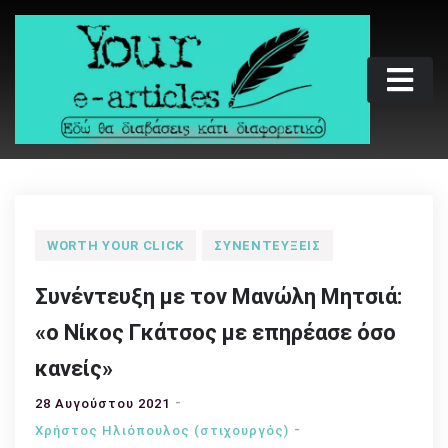
Skip
to
content
Your e-articles
Εδώ θα διαβάσεις κάτι διαφορετικό
WORTH YOUR CLICK
ΣΥΝΕΝΤΕΎΞΕΙΣ
Συνέντευξη με τον Μανώλη Μητσιά:
«ο Νίκος Γκάτσος με επηρέασε όσο
κανείς»
28 Αυγούστου 2021
Χρήστος Ηλιόπουλος (στιχουργός)