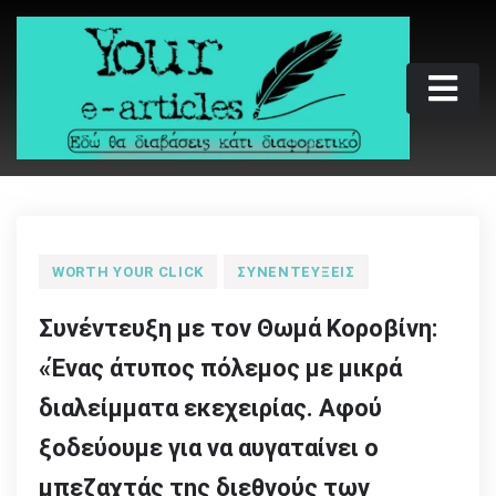
Skip
to
content
Your e-articles
Εδώ θα διαβάσεις κάτι διαφορετικό
WORTH YOUR CLICK
ΣΥΝΕΝΤΕΎΞΕΙΣ
Συνέντευξη με τον Θωμά Κοροβίνη:
«Ένας άτυπος πόλεμος με μικρά
διαλείμματα εκεχειρίας. Αφού
ξοδεύουμε για να αυγαταίνει ο
μπεζαχτάς της διεθνούς των