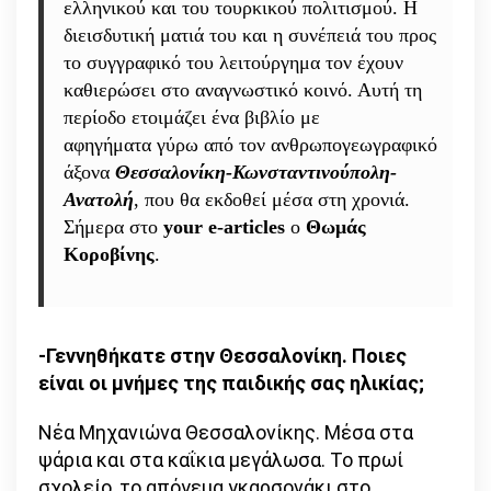
ελληνικού και του τουρκικού πολιτισμού. Η
ξοδεύουμε
διεισδυτική ματιά του και η συνέπειά του προς
για
το συγγραφικό του λειτούργημα τον έχουν
να
καθιερώσει στο αναγνωστικό κοινό. Αυτή τη
αυγαταίνει
περίοδο ετοιμάζει ένα βιβλίο με
ο
αφηγήματα γύρω από τον ανθρωπογεωγραφικό
μπεζαχτάς
άξονα
Θεσσαλονίκη-Κωνσταντινούπολη-
της
Ανατολή
, που θα εκδοθεί μέσα στη χρονιά.
διεθνούς
Σήμερα στο
your e-articles
ο
Θωμάς
των
Κοροβίνης
.
εξοπλισμών,
τι
περιμένεις!»
-Γεννηθήκατε στην Θεσσαλονίκη. Ποιες
είναι οι μνήμες της παιδικής σας ηλικίας;
Νέα Μηχανιώνα Θεσσαλονίκης. Μέσα στα
ψάρια και στα καΐκια μεγάλωσα. Το πρωί
σχολείο, το απόγεμα γκαρσονάκι στο