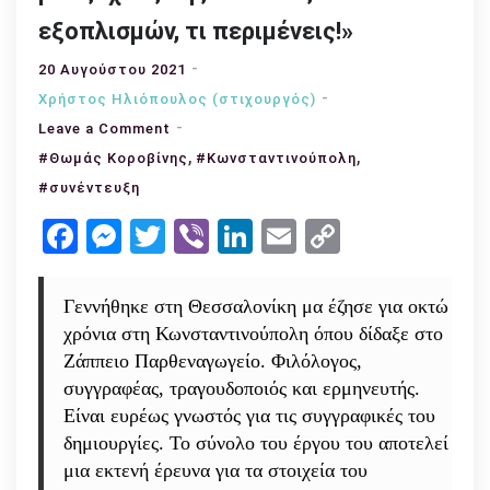
εξοπλισμών, τι περιμένεις!»
20 Αυγούστου 2021
Χρήστος Ηλιόπουλος (στιχουργός)
on
Leave a Comment
Συνέντευξη
,
,
#Θωμάς Κοροβίνης
#Κωνσταντινούπολη
με
#συνέντευξη
τον
Facebook
Messenger
Twitter
Viber
LinkedIn
Email
Copy
Θωμά
Link
Κοροβίνη:
«Ένας
Γεννήθηκε στη Θεσσαλονίκη μα έζησε για οκτώ
άτυπος
χρόνια στη Κωνσταντινούπολη όπου δίδαξε στο
πόλεμος
Ζάππειο Παρθεναγωγείο. Φιλόλογος,
με
συγγραφέας, τραγουδοποιός και ερμηνευτής.
μικρά
Είναι ευρέως γνωστός για τις συγγραφικές του
διαλείμματα
δημιουργίες. Το σύνολο του έργου του αποτελεί
εκεχειρίας.
μια εκτενή έρευνα για τα στοιχεία του
Αφού