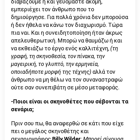
διαβάζουμε ή και γευόμαστε ακόμη,
εμπεριέχει τον άνθρωπο που το
δημιούργησε. Για πολλά χρόνια δεν μπορούσα
ή δεν ήθελα να κάνω τον διαχωρισμό. Τώρα
πια ναι. Και η συνειδητοποίηση ήταν άκρως
απελευθερωτική. Μπορώ να θαυμάζω ή και
να εκθειάζω το έργο ενός καλλιτέχνη,
(τη
γραφή, τη σκηνοθεσία, τον πίνακα, την
μαγειρική, το γλυπτό, την ερμηνεία,
οποιαδήποτε μορφή της τέχνης)
αλλά τον
άνθρωπο να μη θέλω να τον συναναστραφώ
ούτε σαν συνεπιβάτη σε μέσο μεταφοράς.
-Ποιοι είναι οι σκηνοθέτες που σέβονται τα
σενάρια;
Πριν σου πω, θα αναφερθώ σε κάτι που είχε
πει ο μεγάλος σκηνοθέτης και
σεναριογράφος
Billy
Wilder
:
Μπορεί σίγουρα