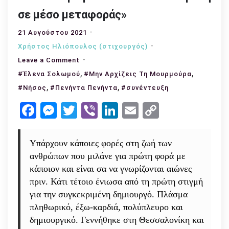
σε μέσο μεταφοράς»
21 Αυγούστου 2021
Χρήστος Ηλιόπουλος (στιχουργός)
on
Leave a Comment
Συνέντευξη
,
,
#Έλενα Σολωμού
#Μην Αρχίζεις Τη Μουρμούρα
με
,
,
#Νήσος
#Πενήντα Πενήντα
#συνέντευξη
την
Facebook
Messenger
Twitter
Viber
LinkedIn
Email
Copy
Έλενα
Link
Σολωμού:
«Μπορώ
Υπάρχουν κάποιες φορές στη ζωή των
να
ανθρώπων που μιλάνε για πρώτη φορά με
θαυμάζω
κάποιον και είναι σα να γνωρίζονται αιώνες
ή
πριν. Κάτι τέτοιο ένιωσα από τη πρώτη στιγμή
και
για την συγκεκριμένη δημιουργό. Πλάσμα
να
πληθωρικό, έξω-καρδιά, πολύπλευρο και
εκθειάζω
δημιουργικό. Γεννήθηκε στη Θεσσαλονίκη και
το