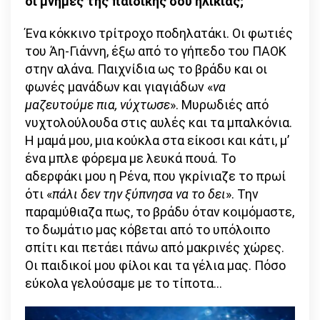
οι μνήμες της παιδικής σου ηλικίας;
Ένα κόκκινο τρίτροχο ποδηλατάκι. Οι φωτιές
του Άη-Γιάννη, έξω από το γήπεδο του ΠΑΟΚ
στην αλάνα. Παιχνίδια ως το βράδυ και οι
φωνές μανάδων και γιαγιάδων «
να
μαζευτούμε πια, νύχτωσε
». Μυρωδιές από
νυχτολούλουδα στις αυλές και τα μπαλκόνια.
Η μαμά μου, μια κούκλα στα είκοσι και κάτι, μ’
ένα μπλε φόρεμα με λευκά πουά. Το
αδερφάκι μου η Ρένα, που γκρίνιαζε το πρωί
ότι «
πάλι δεν την ξύπνησα να το δει
». Την
παραμύθιαζα πως, το βράδυ όταν κοιμόμαστε,
το δωμάτιο μας κόβεται από το υπόλοιπο
σπίτι και πετάει πάνω από μακρινές χώρες.
Οι παιδικοί μου φίλοι και τα γέλια μας. Πόσο
εύκολα γελούσαμε με το τίποτα…