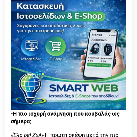
-Η πιο ισχυρή ανάμνηση που κουβαλάς ως
σήμερα;
«
Έλα ρε! Ζω!
» Η πρώτη σκέψη μετά την πιο