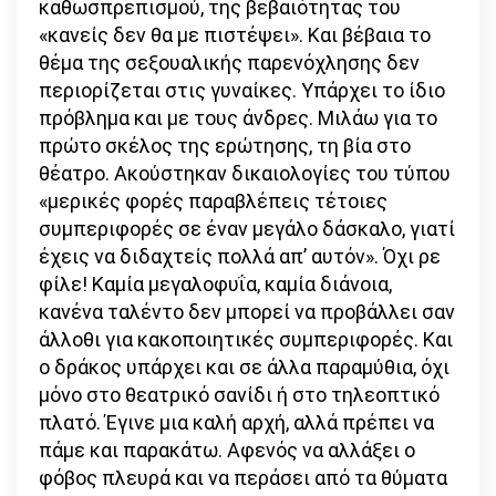
καθωσπρεπισμού, της βεβαιότητας του
«κανείς δεν θα με πιστέψει». Και βέβαια το
θέμα της σεξουαλικής παρενόχλησης δεν
περιορίζεται στις γυναίκες. Υπάρχει το ίδιο
πρόβλημα και με τους άνδρες. Μιλάω για το
πρώτο σκέλος της ερώτησης, τη βία στο
θέατρο. Ακούστηκαν δικαιολογίες του τύπου
«μερικές φορές παραβλέπεις τέτοιες
συμπεριφορές σε έναν μεγάλο δάσκαλο, γιατί
έχεις να διδαχτείς πολλά απ’ αυτόν». Όχι ρε
φίλε! Καμία μεγαλοφυΐα, καμία διάνοια,
κανένα ταλέντο δεν μπορεί να προβάλλει σαν
άλλοθι για κακοποιητικές συμπεριφορές. Και
ο δράκος υπάρχει και σε άλλα παραμύθια, όχι
μόνο στο θεατρικό σανίδι ή στο τηλεοπτικό
πλατό. Έγινε μια καλή αρχή, αλλά πρέπει να
πάμε και παρακάτω. Αφενός να αλλάξει ο
φόβος πλευρά και να περάσει από τα θύματα