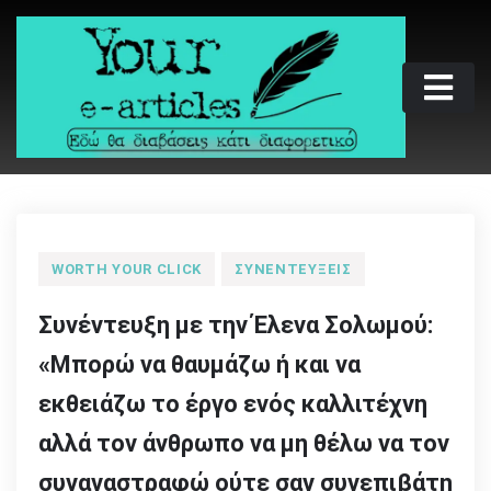
Skip
to
content
Your e-articles
Εδώ θα διαβάσεις κάτι διαφορετικό
WORTH YOUR CLICK
ΣΥΝΕΝΤΕΎΞΕΙΣ
Συνέντευξη με την Έλενα Σολωμού:
«Μπορώ να θαυμάζω ή και να
εκθειάζω το έργο ενός καλλιτέχνη
αλλά τον άνθρωπο να μη θέλω να τον
συναναστραφώ ούτε σαν συνεπιβάτη