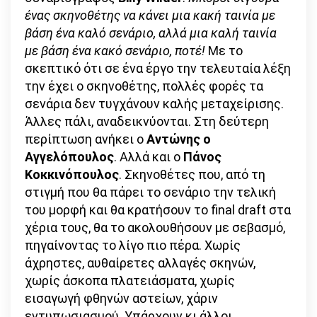
ένας σκηνοθέτης να κάνει μια κακή ταινία με
βάση ένα καλό σενάριο, αλλά μια καλή ταινία
με βάση ένα κακό σενάριο, ποτέ!
Με το
σκεπτικό ότι σε ένα έργο την τελευταία λέξη
την έχει ο σκηνοθέτης, πολλές φορές τα
σενάρια δεν τυγχάνουν καλής μεταχείρισης.
Άλλες πάλι, αναδεικνύονται. Στη δεύτερη
περίπτωση ανήκει ο
Αντώνης ο
Αγγελόπουλος
. Αλλά και ο
Πάνος
Κοκκινόπουλος
. Σκηνοθέτες που, από τη
στιγμή που θα πάρει το σενάριο την τελική
του μορφή και θα κρατήσουν το final draft στα
χέρια τους, θα το ακολουθήσουν με σεβασμό,
πηγαίνοντας το λίγο πιο πέρα. Χωρίς
άχρηστες, αυθαίρετες αλλαγές σκηνών,
χωρίς άσκοπα πλατειάσματα, χωρίς
εισαγωγή φθηνών αστείων, χάριν
εντυπωσιασμού. Υπάρχουν κι άλλοι