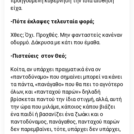
προηγούμενη κυβέρνηση την ίδια αίσθηση
είχα.
-Πότε έκλαψες τελευταία φορά;
Χθες; Όχι. Προχθές. Μην φανταστείς κανέναν
οδυρμό. Δάκρυσα με κάτι που έμαθα.
-Πιστεύεις στον Θεό;
Κοίτα, αν υπάρχει πραγματικά ένα ον
«παντοδύναμο» που σημαίνει μπορεί να κάνει
τα πάντα, «πανάγαθο» που θα πει το αγνότερο
όλων, και «πανταχού παρών» δηλαδή
βρίσκεται παντού την ίδια στιγμή, αλλά, αυτή
την ώρα που μιλάμε, κάποιος κάπου βιάζει
ένα παιδί ή βασανίζει ένα ζωάκι και ο
παντοδύναμος, πανάγαθος, πανταχού παρών
δεν παρεμβαίνει, τότε, υπάρχει δεν υπάρχει,