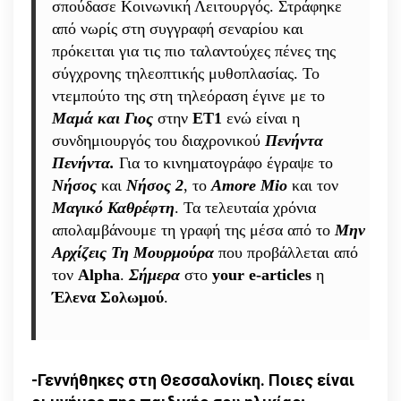
σπούδασε Κοινωνική Λειτουργός. Στράφηκε
έργο
από νωρίς στη συγγραφή σεναρίου και
ενός
πρόκειται για τις πιο ταλαντούχες πένες της
καλλιτέχνη
σύγχρονης τηλεοπτικής μυθοπλασίας. Το
αλλά
ντεμπούτο της στη τηλεόραση έγινε με το
τον
Μαμά και Γιος
στην
ΕΤ1
ενώ είναι η
άνθρωπο
συνδημιουργός του διαχρονικού
Πενήντα
να
Πενήντα.
Για το κινηματογράφο έγραψε το
μη
Νήσος
και
Νήσος 2
, το
Amore Mio
και τον
θέλω
Μαγικό Καθρέφτη
. Τα τελευταία χρόνια
να
απολαμβάνουμε τη γραφή της μέσα από το
Μην
τον
Αρχίζεις Τη Μουρμούρα
που προβάλλεται από
συναναστραφώ
τον
Alpha
.
Σήμερα
στο
your e-articles
η
ούτε
Έλενα Σολωμού
.
σαν
συνεπιβάτη
σε
μέσο
-Γεννήθηκες στη Θεσσαλονίκη. Ποιες είναι
μεταφοράς»