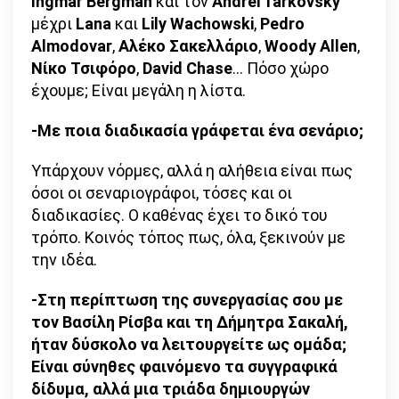
Ingmar
Bergman
και τον
Andrei
Tarkovsky
μέχρι
Lana
και
Lily
Wachowski
,
Pedro
Almodovar
,
Αλέκο Σακελλάριο
,
Woody
Allen
,
Νίκο Τσιφόρο
,
David Chase
… Πόσο χώρο
έχουμε; Είναι μεγάλη η λίστα.
-Με ποια διαδικασία γράφεται ένα σενάριο;
Υπάρχουν νόρμες, αλλά η αλήθεια είναι πως
όσοι οι σεναριογράφοι, τόσες και οι
διαδικασίες. Ο καθένας έχει το δικό του
τρόπο. Κοινός τόπος πως, όλα, ξεκινούν με
την ιδέα.
-Στη περίπτωση της συνεργασίας σου με
τον Βασίλη Ρίσβα και τη Δήμητρα Σακαλή,
ήταν δύσκολο να λειτουργείτε ως ομάδα;
Είναι σύνηθες φαινόμενο τα συγγραφικά
δίδυμα, αλλά μια τριάδα δημιουργών