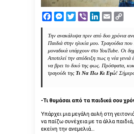
Facebook
Messenger
Twitter
Viber
LinkedI
Emai
Co
Li
Την ανακάλυψα πριν από δυο χρόνια ανα
Παιδιά στην ηλικία μου. Τραγούδια που 
μοναδικά υπάρχουν στο YouTube. Οι δημ
Αποτελεί την απόδειξη πως η νέα γενιά 
να βρει το δικό της φως. Πρόσφατα, κυ
τραγούδι της
Τι Να Πω Κι Εγώ
! Σήμερ
-Τι θυμάσαι από τα παιδικά σου χρό
Υπάρχει μια μεγάλη αυλή στη γειτονι
να παίζω συνέχεια με τα άλλα παιδιά
εκείνη την ανεμελιά…