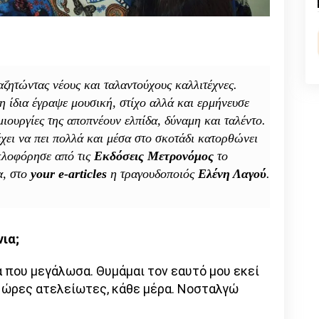
κοινωνίας
n
l
py
μας»
nk
ζητώντας νέους και ταλαντούχους καλλιτέχνες.
η ίδια έγραψε μουσική, στίχο αλλά και ερμήνευσε
ιουργίες της αποπνέουν ελπίδα, δύναμη και ταλέντο.
έχει να πει πολλά και μέσα στο σκοτάδι κατορθώνει
κλοφόρησε από τις
Εκδόσεις Μετρονόμος
το
α, στο
your e-articles
η τραγουδοποιός
Ελένη Λαγού
.
νια;
ά που μεγάλωσα. Θυμάμαι τον εαυτό μου εκεί
, ώρες ατελείωτες, κάθε μέρα. Νοσταλγώ