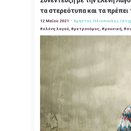
Συνέντευξη με την Ελένη Λαγ
τα στερεότυπα και τα πρέπει 
12 Μαΐου 2021
Χρήστος Ηλιόπουλος (στι
,
,
,
#ελένη λαγού
#μετρονόμος
#μουσική
#σ