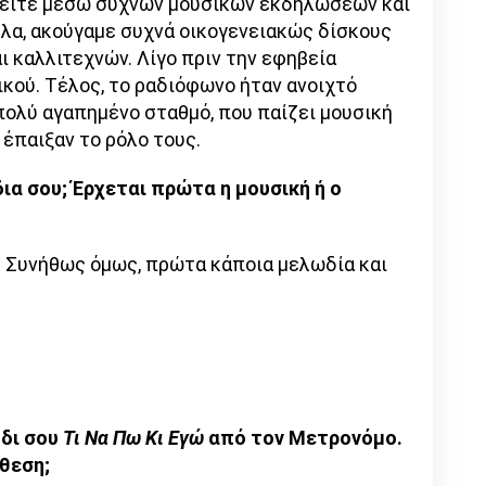
 είτε μέσω συχνών μουσικών εκδηλώσεων και
λα, ακούγαμε συχνά οικογενειακώς δίσκους
 καλλιτεχνών. Λίγο πριν την εφηβεία
ικού. Τέλος, το ραδιόφωνο ήταν ανοιχτό
πολύ αγαπημένο σταθμό, που παίζει μουσική
έπαιξαν το ρόλο τους.
ια σου; Έρχεται πρώτα η μουσική ή ο
. Συνήθως όμως, πρώτα κάποια μελωδία και
δι σου
Τι Να Πω Κι Εγώ
από τον Μετρονόμο.
θεση;