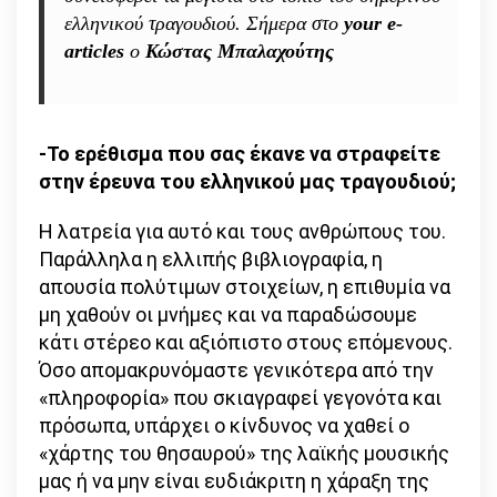
άφοβα
ελληνικού τραγουδιού. Σήμερα στο
your e-
την
articles
ο
Κώστας Μπαλαχούτης
αγκαλιά,
την
χειραψία,
το
-Το ερέθισμα που σας έκανε να στραφείτε
φιλί»
στην έρευνα του ελληνικού μας τραγουδιού;
H λατρεία για αυτό και τους ανθρώπους του.
Παράλληλα η ελλιπής βιβλιογραφία, η
απουσία πολύτιμων στοιχείων, η επιθυμία να
μη χαθούν οι μνήμες και να παραδώσουμε
κάτι στέρεο και αξιόπιστο στους επόμενους.
Όσο απομακρυνόμαστε γενικότερα από την
«πληροφορία» που σκιαγραφεί γεγονότα και
πρόσωπα, υπάρχει ο κίνδυνος να χαθεί ο
«χάρτης του θησαυρού» της λαϊκής μουσικής
μας ή να μην είναι ευδιάκριτη η χάραξη της