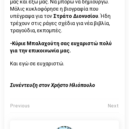
μας και έξω μας. Να μπορώ να δημιουργώ.
Μόλις κυκλοφόρησε η βιογραφία που
υπέγραψα για τον
Στράτο Διονυσίου
. Ήδη
τρέχουν στις ράγες σχέδια για νέα βιβλία,
τραγούδια, εκπομπές.
-Κύριε Μπαλαχούτη σας ευχαριστώ πολύ
για την επικοινωνία μας.
Και εγώ σε ευχαριστώ.
Συνέντευξη στον Χρήστο Ηλιόπουλο
Πλοήγηση
Previous
Next
άρθρων