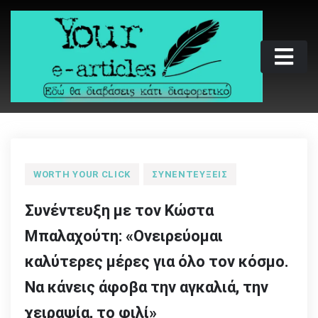
Skip
to
content
Your e-articles
Εδώ θα διαβάσεις κάτι διαφορετικό
WORTH YOUR CLICK
ΣΥΝΕΝΤΕΎΞΕΙΣ
Συνέντευξη με τον Κώστα
Μπαλαχούτη: «Ονειρεύομαι
καλύτερες μέρες για όλο τον κόσμο.
Να κάνεις άφοβα την αγκαλιά, την
χειραψία, το φιλί»