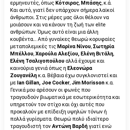
ερμηνευτές, όπως
Κότσιρας
,
Μπάσης
, κ.ά.
Και αυτό, γιατί δεν υπάρχουν σήμερα λαϊκοί
άνθρωποι. Στις μέρες μας όλοι θέλουν να
μοιάσουν και να κάνουν τη ζωή των elite
ανθρώπων. Όμως αυτό είναι μια άλλη
κουβέντα… Από γυναίκες θεωρώ κορυφαίες
μεταπολεμικές τις
Μαρίνα Νίνου
,
Σωτηρία
Μπέλλου
,
Χαρούλα Αλεξίου,
Ελένη Βιτάλη
,
Ελένη Τσαλιγοπούλου
αλλά έχουμε και
καινούρια γενιά όπως η
Ελεονώρα
Ζουγανέλη
κ.α. Βέβαια έχω συγκλονιστεί και
με
Ian Gillan, Joe Cocker
,
Jim Morisson
κ.α.
Γενικά μου αρέσουν οι φωνές που
τραγουδούν βιωματικά με εσωτερικότητα και
υπηρετούν τον στίχο και όχι αυτές που
προκαλούν με επίδειξη υψηλών τόνων ή
πολλά γυρίσματα. Θεωρώ πολύ ιδιαίτερο
τραγουδιστή τον
Αντώνη Βαρδή
γιατί ενώ