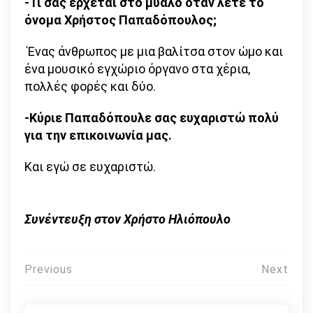
-Τι σας έρχεται στο μυαλό όταν λέτε το
όνομα Χρήστος Παπαδόπουλος;
Ένας άνθρωπος με μια βαλίτσα στον ώμο και
ένα μουσικό εγχώριο όργανο στα χέρια,
πολλές φορές και δύο.
-Κύριε Παπαδόπουλε σας ευχαριστώ πολύ
για την επικοινωνία μας.
Και εγώ σε ευχαριστώ.
Συνέντευξη στον Χρήστο Ηλιόπουλο
Πλοήγηση
Previous
Next
άρθρων