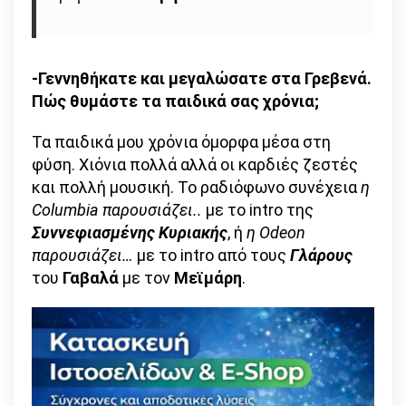
μουσικό
εγχώριο
όργανο
στα
-Γεννηθήκατε και μεγαλώσατε στα Γρεβενά.
χέρια,
Πώς θυμάστε τα παιδικά σας χρόνια;
πολλές
Τα παιδικά μου χρόνια όμορφα μέσα στη
φορές
φύση. Χιόνια πολλά αλλά οι καρδιές ζεστές
και
και πολλή μουσική. Το ραδιόφωνο συνέχεια
η
δύο»
Columbia παρουσιάζει..
με το intro της
Συννεφιασμένης Κυριακής
, ή
η Odeon
παρουσιάζει…
με το intro από τους
Γλάρους
του
Γαβαλά
με τον
Μεϊμάρη
.