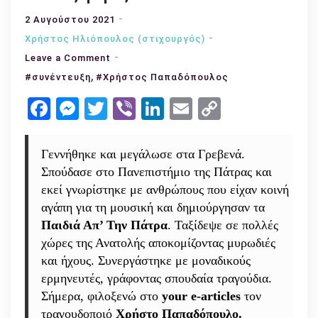
2 Αυγούστου 2021
Χρήστος Ηλιόπουλος (στιχουργός)
on
Leave a Comment
,
Συνέντευξη
#συνέντευξη
#Χρήστος Παπαδόπουλος
με
Facebook
Messenger
Twitter
Viber
LinkedIn
Email
Copy
τον
Link
Χρήστο
Παπαδόπουλο:
Γεννήθηκε και μεγάλωσε στα Γρεβενά.
«Ένας
Σπούδασε στο Πανεπιστήμιο της Πάτρας και
άνθρωπος
εκεί γνωρίστηκε με ανθρώπους που είχαν κοινή
με
αγάπη για τη μουσική και δημιούργησαν τα
μια
Παιδιά Απ’ Την Πάτρα
. Ταξίδεψε σε πολλές
βαλίτσα
χώρες της Ανατολής αποκομίζοντας μυρωδιές
στον
και ήχους. Συνεργάστηκε με μοναδικούς
ώμο
ερμηνευτές, γράφοντας σπουδαία τραγούδια.
και
Σήμερα, φιλοξενώ στο
your e-articles
τον
ένα
τραγουδοποιό
Χρήστο Παπαδόπουλο.