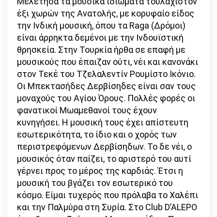
Μελέτησα τα μουσικά ιδιώματα τουλάχιστον
έξι χωρών της Ανατολής, με κορυφαίο είδος
την Ινδική μουσική, όπου τα Raga (Δρόμοι)
είναι άρρηκτα δεμένοι με την Ινδουϊστική
θρησκεία. Στην Τουρκία ήρθα σε επαφή με
μουσικούς που έπαιζαν ούτι, νέι και κανονάκι
στον Τεκέ του Τζελαλεντίν Ρουμίστο Ικόνιο.
Οι Μπεκτασήδες Δερβίσηδες είναι σαν τους
μοναχούς του Αγίου Όρους. Πολλές φορές οι
φανατικοί Μωαμεθανοί τους έχουν
κυνηγήσει. Η μουσική τους έχει απίστευτη
εσωτερικότητα, το ίδιο και ο χορός των
περιστρεφόμενων Δερβίσηδων. Το δε νέι, ο
μουσικός όταν παίζει, το αριστερό του αυτί
γέρνει προς το μέρος της καρδιάς. Έτσι η
μουσική του βγάζει τον εσωτερικό του
κόσμο. Είμαι τυχερός που πρόλαβα το Χαλέπι
και την Παλμύρα στη Συρία. Στο Club D’ALEPO