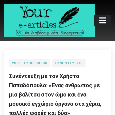
Skip
to
content
Your e-articles
Εδώ θα διαβάσεις κάτι διαφορετικό
WORTH YOUR CLICK
ΣΥΝΕΝΤΕΎΞΕΙΣ
Συνέντευξη με τον Χρήστο
Παπαδόπουλο: «Ένας άνθρωπος με
μια βαλίτσα στον ώμο και ένα
μουσικό εγχώριο όργανο στα χέρια,
πολλές φορές και δύο»