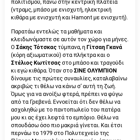
πολιτισμού, πάνω στην κεντρική πλατεία
(ντραμς, μπάσο με ενισχυτή, ηλεκτρική
κιθάρα με ενισχυτή και Hamont με ενισχυτή).
Παρατάω εντελώς τα μαθήματα και
κλειδωνόμαστε σε αυτόν τον χώρο για μήνες.
Ο
Σάκης Τότσκας
τύμπανα, η
Γίτσαη Γκανά
(κόρη αξιωματικού) στα πλήκτρα και ο
Στέλιος Κωτίτσας
στο μπάσο και τραγούδι
κι εγώ κιθάρα. Όταν στο
ΣΙΝΕ ΟΛΥΜΠΙΟΝ
δίνουμε τις πρώτες συναυλίες, καταλαβαίνω
ακριβώς τι θέλω να κάνω σ’ αυτή τη ζωή.
Όμως για να ανοίξω φτερά, πρέπει να φύγω
από τα Γρεβενά. Εννοείται ότι δεν θέλω να
ασχοληθώ με το παντοπωλείο του πατέρα
μου κι ας έχει λεφτά το εμπόριο. Θέλω να
σπουδάσω όσο πιο μακριά γίνεται. Και έτσι
περνάω το 1979 στο Πολυτεχνείο της