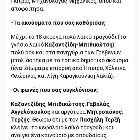
Πάτρας Μηχανολόγος Μηχανικός, όπου και
αποφοίτησα.
-Τα ακούσματα που σας καθόρισαν;
Μέχρι τα 18 άκουγα πολύ λαϊκό τραγούδι (το
γνήσιο λαϊκό
Καζαντζίδη-Μπιθικώτση
),
πολύ ροκ και στα πανηγύρια των Γρεβενών
μπολιάστηκα με το τοπικό δημοτικό άκουσμα
(ένα ιδίωμα με επιρροή από Ήπειρο, Χάλκινα
Φλώρινας και λίγη Καραγκούνικη λαλιά).
-Οι φωνές που σας συγκλόνισαν;
Καζαντζίδης
,
Μπιθικώτσης
,
Γαβαλάς
,
Αγγελόπουλος
και αργότερα
Μητροπάνος
,
Τερζής
. Θεωρώ ότι με τον
Πασχάλη Τερζή
κλείνει το κεφάλαιο λαϊκό τραγούδι και
ανοίγει ένα καινούριο με σπουδαίους