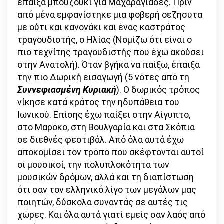
έπαιξα μπουζούκι για Μαχαραγιάδες. Πριν
από μένα εμφανίστηκε μια φοβερή οεζησυτα
με ούτι και κανονάκι και ένας καστράτος
τραγουδιστής, ο Ηλίας (Νομίζω ότι είναι ο
πιο τεχνίτης τραγουδιστής που έχω ακούσει
στην Ανατολή). Όταν βγήκα να παίξω, έπαιξα
την πιο Δωρική εισαγωγή (5 νότες από τη
Συννεφιασμένη Κυριακή
). Ο δωρικός τρόπος
νίκησε κατά κράτος την ηδυπάθεια του
Ιωνικού. Επίσης έχω παίξει στην Αίγυπτο,
στο Μαρόκο, στη Βουλγαρία και στα Σκόπια
σε διεθνές φεστιβάλ. Από όλα αυτά έχω
αποκομίσει τον τρόπο που σκέφτονται αυτοί
οι μουσικοί, την πολυπλοκότητα των
μουσικών δρόμων, αλλά και τη διαπίστωση
ότι σαν τον ελληνικό λίγο των μεγάλων μας
ποιητών, δύσκολα συναντάς σε αυτές τις
χώρες. Και όλα αυτά γιατί εμείς σαν λαός από