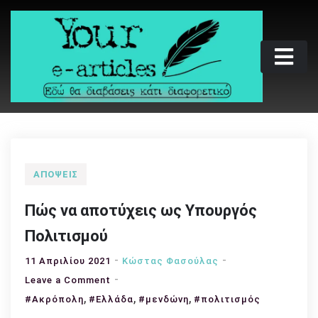
Skip
to
content
Your e-articles
Εδώ θα διαβάσεις κάτι διαφορετικό
ΑΠΌΨΕΙΣ
Πώς να αποτύχεις ως Υπουργός
Πολιτισμού
11 Απριλίου 2021
Κώστας Φασούλας
on
Leave a Comment
,
Πώς
,
,
#Ακρόπολη
#Ελλάδα
#μενδώνη
#πολιτισμός
να