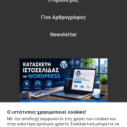
Γίνε Αρθρογράφος
Newsletter
Ο ιστότοπος χρησιμοποιεί cookies!
Με την αποδοχή συμφωνείτε στη χρήση των cookies και
Copyright © 2026 Your e-articles - WordPress Theme : by
στην καλύτερη εμπειρία χρήστη. Εναλλακτικά μπορείτε να