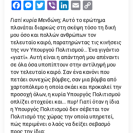
Facebook
Messenger
Twitter
Viber
LinkedIn
Email
Copy
αποτύχεις
Link
ως
Γιατί κυρία Μενδώνη;
Αυτό το ερώτημα
Υπουργός
πλανάται διαρκώς στη σκέψη τόσο τη δική
Πολιτισμού
μου όσο και πολλών ανθρώπων τον
τελευταίο καιρό, παρατηρώντας τις κινήσεις
της νυν Υπουργού Πολιτισμού… Ένα γιγάντιο
«γιατί». Αυτή είναι η απάντησή μου απέναντι
σε όλα όσα υποπίπτουν στην αντίληψή μου
τον τελευταίο καιρό. Σαν ένα κανόνι που
πετάει συνεχώς βόμβες, σαν μια βόμβα από
χαρτοπόλεμο η οποία σκάει και προκαλεί την
προσοχή όλων, η κυρία Υπουργός Πολιτισμού
οπλίζει στοχεύει και… πυρ! Γιατί όταν η ίδια
η Υπουργός Πολιτισμού δεν σέβεται τον
Πολιτισμό της χώρας την οποία υπηρετεί,
πώς περιμένει ο λαός να δείξει σεβασμό
προς την ίδια;