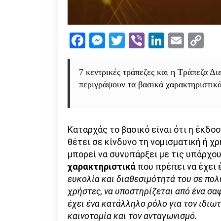
Facebook
Messenger
Twitter
Viber
LinkedI
Emai
Co
Li
7 κεντρικές τράπεζες και η Τράπεζα Δ
περιγράψουν τα βασικά χαρακτηριστικά
Καταρχάς το βασικό είναι ότι η έκδο
θέτει σε κίνδυνο τη νομισματική ή χ
μπορεί να συνυπάρξει με τις υπάρχο
χαρακτηριστικά
που πρέπει να έχει 
ευκολία και διαθεσιμότητά του σε πολ
χρήστες, να υποστηρίζεται από ένα σα
έχει ένα κατάλληλο ρόλο για τον ιδιω
καινοτομία και τον ανταγωνισμό.