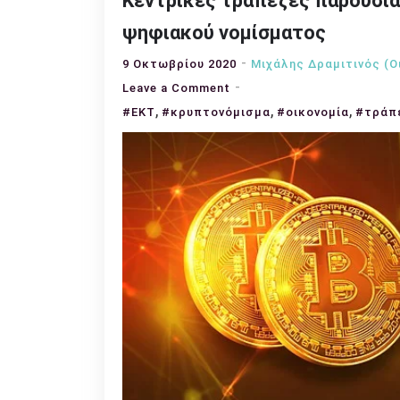
Κεντρικές τράπεζες παρουσιά
ψηφιακού νομίσματος
9 Οκτωβρίου 2020
Μιχάλης Δραμιτινός (Ο
on
Leave a Comment
,
Κεντρικές
,
,
#ΕΚΤ
#κρυπτονόμισμα
#οικονομία
#τράπ
τράπεζες
παρουσιάζουν
τα
χαρακτηριστικά
ενός
ψηφιακού
νομίσματος