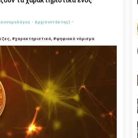
ζουν τα χαρακτηριστικά ενός
ικονομολόγος - Αρχισυντάκτης)
,
,
εζες
#χαρακτηριστικά
#ψηφιακό νόμισμα