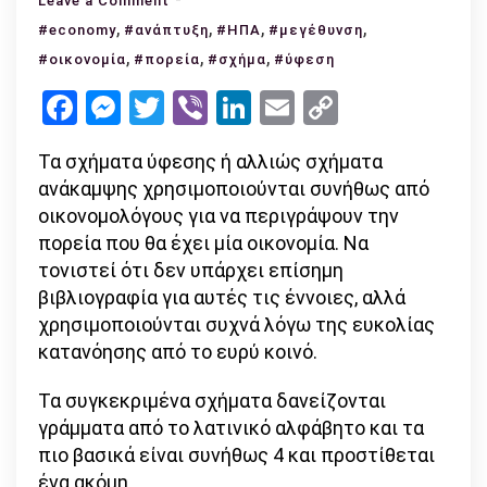
Leave a Comment
,
Τα
,
,
,
#economy
#ανάπτυξη
#ΗΠΑ
#μεγέθυνση
σχήματα
,
,
,
#οικονομία
#πορεία
#σχήμα
#ύφεση
ύφεσης:
Facebook
Messenger
Twitter
Viber
LinkedIn
Email
Copy
ποια
Link
πορεία
Τα σχήματα ύφεσης ή αλλιώς σχήματα
ακολουθεί
ανάκαμψης χρησιμοποιούνται συνήθως από
η
οικονομολόγους για να περιγράψουν την
οικονομία;
πορεία που θα έχει μία οικονομία. Να
τονιστεί ότι δεν υπάρχει επίσημη
βιβλιογραφία για αυτές τις έννοιες, αλλά
χρησιμοποιούνται συχνά λόγω της ευκολίας
κατανόησης από το ευρύ κοινό.
Τα συγκεκριμένα σχήματα δανείζονται
γράμματα από το λατινικό αλφάβητο και τα
πιο βασικά είναι συνήθως 4 και προστίθεται
ένα ακόμη.