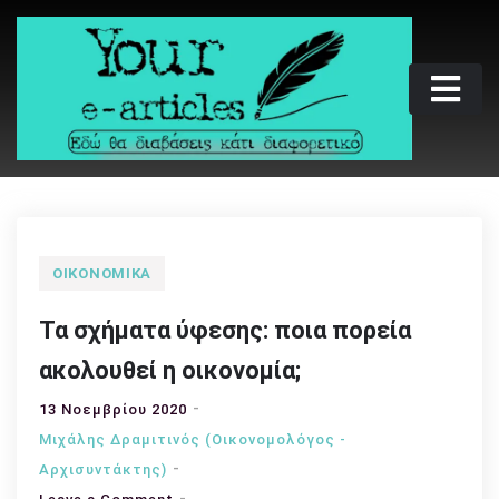
Skip
to
content
Your e-articles
Εδώ θα διαβάσεις κάτι διαφορετικό
ΟΙΚΟΝΟΜΙΚΆ
Τα σχήματα ύφεσης: ποια πορεία
ακολουθεί η οικονομία;
13 Νοεμβρίου 2020
Μιχάλης Δραμιτινός (Οικονομολόγος -
Αρχισυντάκτης)
on