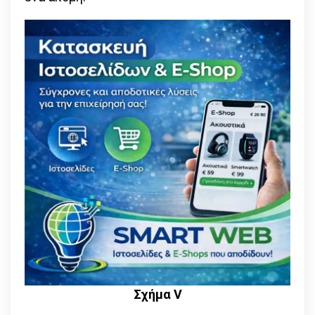
Σχήμα V