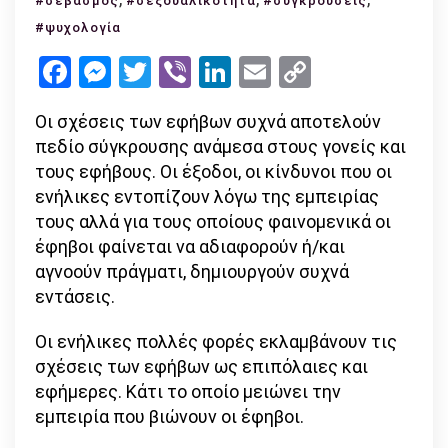
#σεβασμός
#σεξουαλικότητα
#συγκρούσεις
και
#ψυχολογία
γονεϊκ
Facebook
Messenger
Twitter
Viber
LinkedIn
Email
Copy
σχέσει
Link
Οι σχέσεις των εφήβων συχνά αποτελούν
πεδίο σύγκρουσης ανάμεσα στους γονείς και
τους εφήβους. Οι έξοδοι, οι κίνδυνοι που οι
ενήλικες εντοπίζουν λόγω της εμπειρίας
τους αλλά για τους οποίους φαινομενικά οι
έφηβοι φαίνεται να αδιαφορούν ή/και
αγνοούν πράγματι, δημιουργούν συχνά
εντάσεις.
Οι ενήλικες πολλές φορές εκλαμβάνουν τις
σχέσεις των εφήβων ως επιπόλαιες και
εφήμερες. Κάτι το οποίο μειώνει την
εμπειρία που βιώνουν οι έφηβοι.