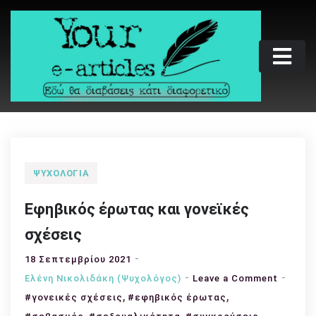
Skip
to
content
Your e-articles
Εδώ θα διαβάσεις κάτι διαφορετικό
ΨΥΧΟΛΟΓΊΑ
Εφηβικός έρωτας και γονεϊκές
σχέσεις
18 Σεπτεμβρίου 2021
on
Ελένη Νικολιδάκη (Ψυχολόγος)
Leave a Comment
,
,
Εφηβικ
#γονεικές σχέσεις
#εφηβικός έρωτας
έρωτα
,
,
,