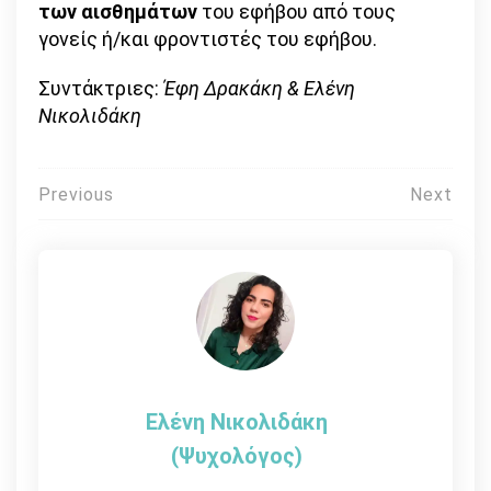
των αισθημάτων
του εφήβου από τους
γονείς ή/και φροντιστές του εφήβου.
Συντάκτριες:
Έφη Δρακάκη & Ελένη
Νικολιδάκη
Πλοήγηση
Previous
Next
άρθρων
Ελένη Νικολιδάκη
(Ψυχολόγος)