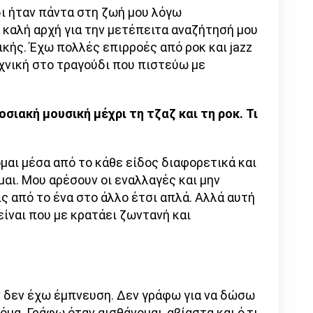
δι ήταν πάντα στη ζωή μου λόγω
 καλή αρχή για την μετέπειτα αναζήτησή μου
σικής. Έχω πολλές επιρροές από ροκ και jazz
εχνική στο τραγούδι που πιστεύω με
οσιακή μουσική μέχρι τη τζαζ και τη ροκ. Τι
;
μαι μέσα από το κάθε είδος διαφορετικά και
μαι. Μου αρέσουν οι εναλλαγές και μην
ις από το ένα στο άλλο έτσι απλά. Αλλά αυτή
 είναι που με κρατάει ζωντανή και
;
αν δεν έχω έμπνευση. Δεν γράφω για να δώσω
όμα. Γράφω όταν αισθάνομαι, αβίαστα και ό,τι