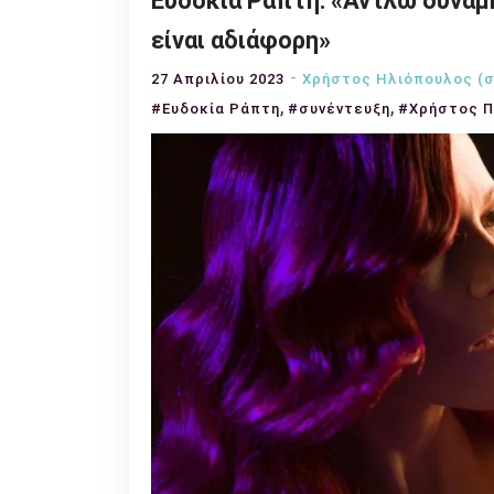
Ευδοκία Ράπτη: «Αντλώ δύναμ
είναι αδιάφορη»
27 Απριλίου 2023
Χρήστος Ηλιόπουλος (σ
,
,
#Ευδοκία Ράπτη
#συνέντευξη
#Χρήστος 