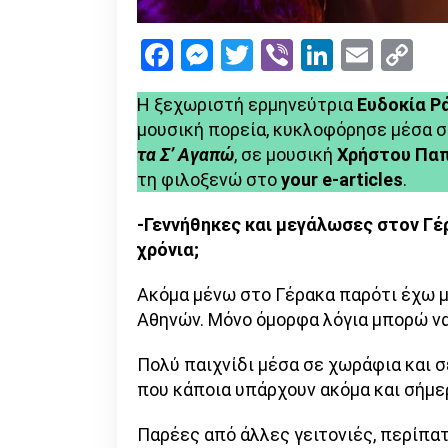
Facebook
Messenger
Twitter
Viber
LinkedI
Emai
Co
Li
Η ξεχωριστή ερμηνεύτρια
Ευδοκία Ρ
μουσική πορεία, κυκλοφόρησε μέσα σ
τα Σ’ Αγαπώ
, σε μουσική
Χρήστου Πα
τη φιλοξενώ στο
your e-articles
.
-Γεννήθηκες και μεγάλωσες στον Γέρ
χρόνια;
Ακόμα μένω στο Γέρακα παρότι έχω με
Αθηνών. Μόνο όμορφα λόγια μπορώ να 
Πολύ παιχνίδι μέσα σε χωράφια και σ
που κάποια υπάρχουν ακόμα και σήμε
Παρέες από άλλες γειτονιές, περίπατ