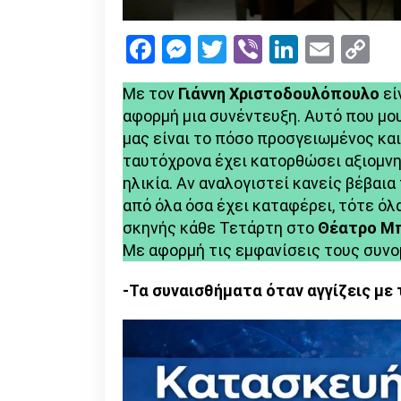
Facebook
Messenger
Twitter
Viber
LinkedI
Emai
Co
Li
Με τον
Γιάννη
Χριστοδουλόπουλο
εί
αφορμή μια συνέντευξη. Αυτό που μο
μας είναι το πόσο προσγειωμένος κα
ταυτόχρονα έχει κατορθώσει αξιομνη
ηλικία. Αν αναλογιστεί κανείς βέβαι
από όλα όσα έχει καταφέρει, τότε όλ
σκηνής κάθε Τετάρτη στο
Θέατρο Μ
Με αφορμή τις εμφανίσεις τους συνο
-Τα συναισθήματα όταν αγγίζεις με 