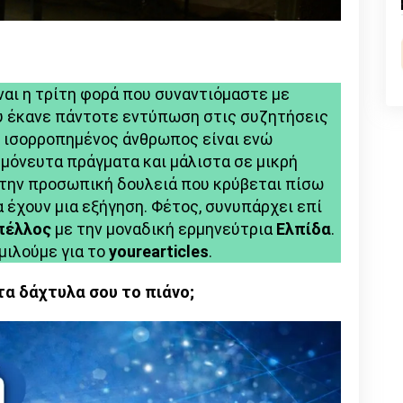
κόσμο
n
l
py
μου»
nk
ναι η τρίτη φορά που συναντιόμαστε με
υ έκανε πάντοτε εντύπωση στις συζητήσεις
ι ισορροπημένος άνθρωπος είναι ενώ
μόνευτα πράγματα και μάλιστα σε μικρή
α την προσωπική δουλειά που κρύβεται πίσω
α έχουν μια εξήγηση. Φέτος, συνυπάρχει επί
πέλλος
με την μοναδική ερμηνεύτρια
Ελπίδα
.
μιλούμε για το
yourearticles
.
τα δάχτυλα σου το πιάνο;