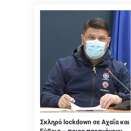
Σκληρό lockdown σε Αχαΐα και