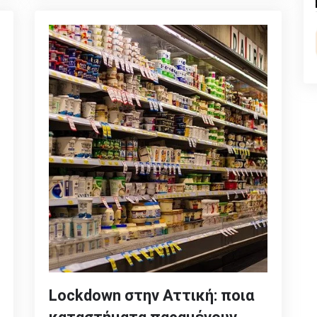
Lockdown στην Αττική: ποια