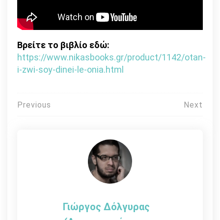
Βρείτε το βιβλίο εδώ:
https://www.nikasbooks.gr/product/1142/otan-
i-zwi-soy-dinei-le-onia.html
Πλοήγηση
Previous
Next
άρθρων
Γιώργος Δόλγυρας