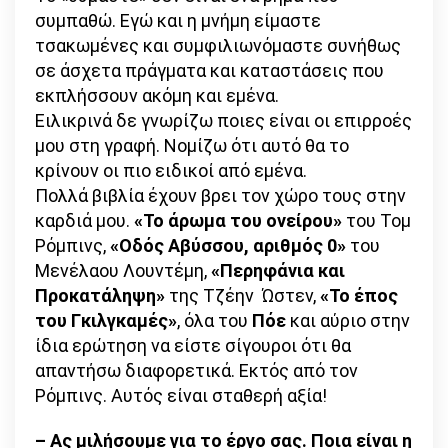
συμπαθώ. Εγώ και η μνήμη είμαστε
τσακωμένες και συμφιλιωνόμαστε συνήθως
σε άσχετα πράγματα και καταστάσεις που
εκπλήσσουν ακόμη και εμένα.
Ειλικρινά δε γνωρίζω ποιες είναι οι επιρροές
μου στη γραφή. Νομίζω ότι αυτό θα το
κρίνουν οι πιο ειδικοί από εμένα.
Πολλά βιβλία έχουν βρει τον χώρο τους στην
καρδιά μου.
«Το άρωμα του ονείρου»
του Τομ
Ρόμπινς,
«Οδός Αβύσσου, αριθμός 0»
του
Μενέλαου Λουντέμη,
«Περηφάνια και
Προκατάληψη»
της Τζέην Ώστεν,
«Το έπος
του Γκιλγκαμές»
, όλα του
Πόε
και αύριο στην
ίδια ερώτηση να είστε σίγουροι ότι θα
απαντήσω διαφορετικά. Εκτός από τον
Ρόμπινς. Αυτός είναι σταθερή αξία!
– Aς μιλήσουμε για το έργο σας. Ποια είναι η