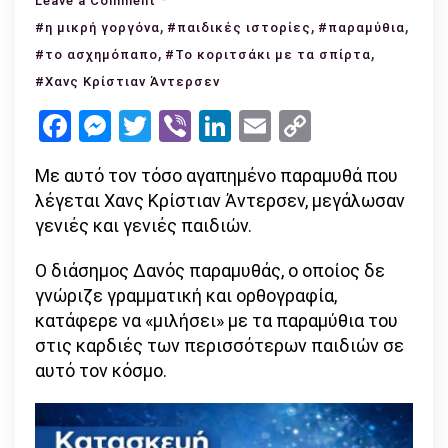
Leave a Comment
Χανς
,
,
,
#η μικρή γοργόνα
#παιδικές ιστορίες
#παραμύθια
Κρίστιαν
,
,
#το ασχημόπαπο
#Το κοριτσάκι με τα σπίρτα
Άντερσεν,
#Χανς Κρίστιαν Άντερσεν
πώς
Facebook
Messenger
Twitter
Viber
LinkedIn
Email
Copy
να
Link
σε
Με αυτό τον τόσο αγαπημένο παραμυθά που
συγχωρέσω;
λέγεται Χανς Κρίστιαν Άντερσεν, μεγάλωσαν
γενιές και γενιές παιδιών.
Ο διάσημος Δανός παραμυθάς, ο οποίος δε
γνώριζε γραμματική και ορθογραφία,
κατάφερε να «μιλήσει» με τα παραμύθια του
στις καρδιές των περισσότερων παιδιών σε
αυτό τον κόσμο.