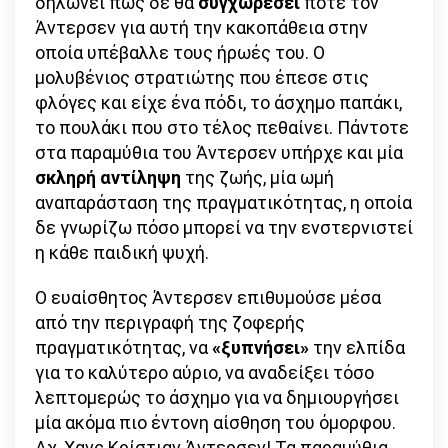
δηλώνει πως δε θα
συγχωρέσει
ποτέ τον
Άντερσεν για αυτή την κακοπάθεια στην
οποία υπέβαλλε τους ήρωές του. Ο
μολυβένιος στρατιώτης που έπεσε στις
φλόγες και είχε ένα πόδι, το άσχημο παπάκι,
το πουλάκι που στο τέλος πεθαίνει. Πάντοτε
στα παραμύθια του Άντερσεν υπήρχε και μία
σκληρή αντίληψη
της ζωής, μία ωμή
αναπαράσταση της πραγματικότητας, η οποία
δε γνωρίζω πόσο μπορεί να την ενστερνιστεί
η κάθε παιδική ψυχή.
Ο ευαίσθητος Άντερσεν επιθυμούσε μέσα
από την περιγραφή της ζοφερής
πραγματικότητας, να
«ξυπνήσει»
την ελπίδα
για το καλύτερο αύριο, να αναδείξει τόσο
λεπτομερώς το άσχημο για να δημιουργήσει
μία ακόμα πιο έντονη αίσθηση του όμορφου.
Αχ, Χανς Κρίστιαν Άντερσεν! Τα παραμύθια