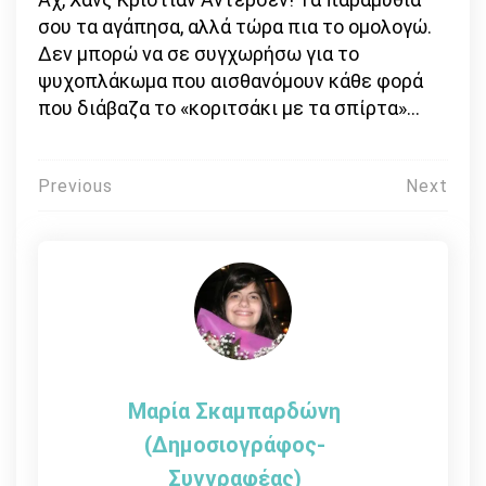
σου τα αγάπησα, αλλά τώρα πια το ομολογώ.
Δεν μπορώ να σε συγχωρήσω για το
ψυχοπλάκωμα που αισθανόμουν κάθε φορά
που διάβαζα το «κοριτσάκι με τα σπίρτα»…
Πλοήγηση
Previous
Next
άρθρων
Μαρία Σκαμπαρδώνη
(Δημοσιογράφος-
Συγγραφέας)