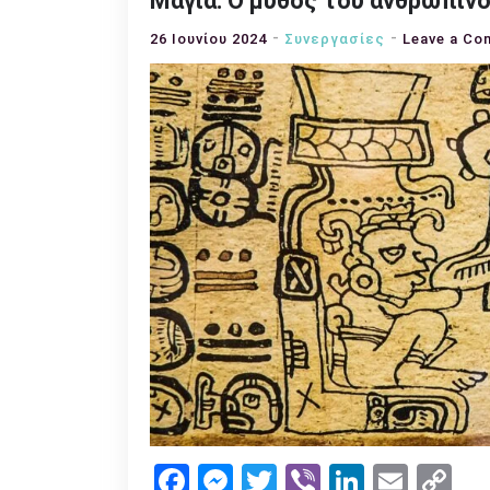
Μάγια: Ο μύθος του ανθρώπινο
26 Ιουνίου 2024
Συνεργασίες
Leave a C
Facebook
Messenger
Twitter
Viber
LinkedI
Emai
Co