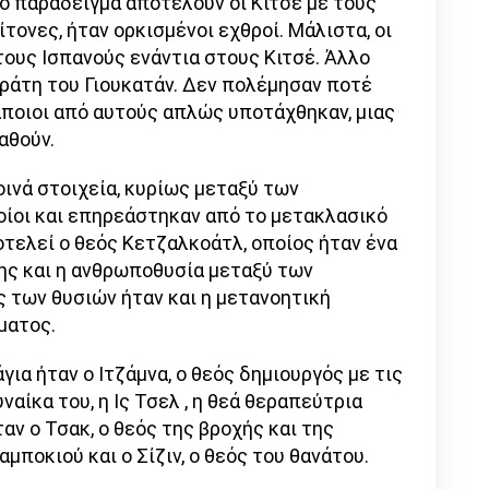
ό παράδειγμα αποτελούν οι Κιτσέ με τους
ίτονες, ήταν ορκισμένοι εχθροί. Μάλιστα, οι
τους Ισπανούς ενάντια στους Κιτσέ. Άλλο
ράτη του Γιουκατάν. Δεν πολέμησαν ποτέ
άποιοι από αυτούς απλώς υποτάχθηκαν, μιας
αθούν.
ινά στοιχεία, κυρίως μεταξύ των
οίοι και επηρεάστηκαν από το μετακλασικό
τελεί ο θεός Κετζαλκοάτλ, οποίος ήταν ένα
ης και η ανθρωποθυσία μεταξύ των
ς των θυσιών ήταν και η μετανοητική
ματος.
ια ήταν ο Ιτζάμνα, ο θεός δημιουργός με τις
ναίκα του, η Ις Τσελ , η θεά θεραπεύτρια
ταν ο Τσακ, ο θεός της βροχής και της
αμποκιού και ο Σίζιν, ο θεός του θανάτου.