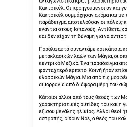
ανταγωνιστικά κράτη. Χαρακτηριστικ
Κακτσικέλ. Οι προηγούμενοι αν και γε
Κακτσικέλ συμμάχησαν ακόμα και με 
παράδειγμα αποτελούσαν οι πόλεις κ
ενάντια στους Ισπανούς. Αντίθετα, κ
και δεν είχαν τη δύναμη για να αντιστ
Παρόλα αυτά συναντάμε και κάποια κο
μετακλασικών λαών των Μάγια, οι οπ
κεντρικό Μεξικό. Ένα παράδειγμα απο
φανταχτερό ερπετό. Κοινή ήταν επίσ
κλασσικών Μάγια. Μια από τις μορφέ
αιμορραγία από διάφορα μέρη του σώ
Κάποιοι άλλοι από τους θεούς των Μάγ
χαρακτηριστικές ρυτίδες του και η γυ
εξίσου μεγάλης ηλικίας. Άλλοι θεοί ή
αστραπής, ο Χουν Ναλ, ο θεός του καλ