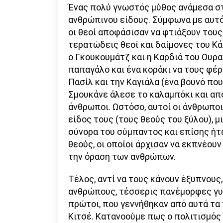
Ένας πολύ γνωστός μύθος ανάμεσα στ
ανθρώπινου είδους. Σύμφωνα με αυτόν
οι θεοί αποφάσισαν να φτιάξουν τους
τερατώδεις θεοί και δαίμονες του Κά
ο Γκουκουμάτζ και η Καρδιά του Ουρα
παπαγάλο και ένα κοράκι να τους φέρ
Πασίλ και την Καγιάλα (ένα βουνό πο
Σμουκάνε άλεσε το καλαμπόκι και απ
άνθρωποι. Ωστόσο, αυτοί οι άνθρωποι
είδος τους (τους θεούς του ξύλου), μι
σύνορα του σύμπαντος και επίσης ήτ
θεούς, οι οποίοι άρχισαν να εκπνέου
την όραση των ανθρώπων.
Τέλος, αντί να τους κάνουν έξυπνου
ανθρώπους, τέσσερις πανέμορφες γυνα
πρώτοι, που γεννήθηκαν από αυτά τα 
Κιτσέ. Κατανοούμε πως ο πολιτισμός τ