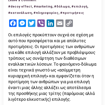
Leave a Comment
,
«Ασύμμετρη
,
,
,
#decoy effect
#marketing
#δόλωμα
#επιλογή
κυριαρχική
,
,
#κατανάλωση
#πληροφορίες
#προτιμήσεις
επιλογή»
Facebook
Messenger
Twitter
Viber
LinkedIn
Email
Copy
–
Link
Decoy
Οι επιλογές προκύπτουν συχνά σε σχέση με
Effect
αυτό που προσφέρεται και με απόλυτες
προτιμήσεις. Οι προτιμήσεις των ανθρώπων
για κάθε επιλογή αλλάζουν με προβλέψιμους
τρόπους ως συνάρτηση των διαθέσιμων
εναλλακτικών λύσεων. Το φαινόμενο-δόλωμα
είναι τεχνικά γνωστό ως «ασύμμετρη
κυριαρχική επιλογή» και εμφανίζεται όταν η
προτίμηση των ανθρώπων για μια επιλογή
έναντι μιας άλλης αλλάζει ως αποτέλεσμα
της προσθήκης μιας τρίτης (παρόμοιας αλλά
λιγότερο ελκυστικής) επιλογής.