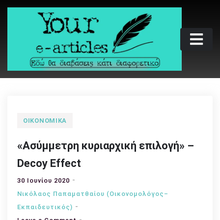
Skip
to
content
Your e-articles
Εδώ θα διαβάσεις κάτι διαφορετικό
ΟΙΚΟΝΟΜΙΚΆ
«Ασύμμετρη κυριαρχική επιλογή» –
Decoy Effect
30 Ιουνίου 2020
Νικόλαος Παπαματθαίου (Οικονομολόγος–
Εκπαιδευτικός)
on