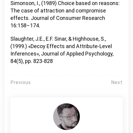
Simonson, I., (1989) Choice based on reasons:
The case of attraction and compromise
effects. Journal of Consumer Research
16:158–174.
Slaughter, J.E., E.F. Sinar, & Highhouse, S.,
(1999.) «Decoy Effects and Attribute-Level
Inferences», Journal of Applied Psychology,
84(5), pp. 823-828
Πλοήγηση
Previous
Next
άρθρων