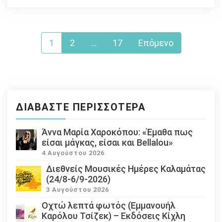
Σελιδοποίηση
1
2
…
17
Επόμενο
άρθρων
ΔΙΑΒΆΣΤΕ ΠΕΡΙΣΣΌΤΕΡΑ
Άννα Μαρία Χαροκόπου: «Έμαθα πως
είσαι μάγκας, είσαι και Bellalou»
4 Αυγούστου 2026
Διεθνείς Μουσικές Ημέρες Καλαμάτας
(24/8-6/9-2026)
3 Αυγούστου 2026
Οχτώ λεπτά φωτός (Εμμανουήλ
Καρόλου Τσίζεκ) – Εκδόσεις Κίχλη