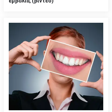
εμβόλια; (βίντεο)