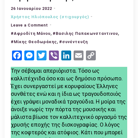
26 Ιανουαρίου 2022
Χρήστος Ηλιόπουλος (στιχουργός)
on
Leave a Comment
Συνέντευξη
,
,
#Αφροδίτη Μάνου
#Βασιλης Παπακωνσταντινου
με
,
#Μίκης Θεοδωράκης
#συνέντευξη
την
Facebook
Messenger
Twitter
Viber
LinkedIn
Email
Copy
Αφροδίτη
Link
Μάνου:
Την σέβομαι απεριόριστα. Τόσο ως
«Μήπως
καλλιτέχνιδα όσο και ως δημόσιο πρόσωπο.
να
Έχει συνεργαστεί με κορυφαίους Έλληνες
πάψουμε
συνθέτες ενώ και η ίδια ως τραγουδοποιός
πια
έχει γράψει μοναδικά τραγούδια. Η μοίρα της
να
άνοιξε νωρίς την πόρτα της μουσικής και
ελπίζουμε
μάλιστα βίωσε τον καλλιτεχνικό οργασμό της
στον
χρυσής εποχής της δισκογραφίας. Ο λόγος
εκάστοτε
της κοφτερός και ατόφιος. Κάτι που μπορεί
μονάρχη