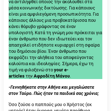
να αντιληφθεί όποιος την ακολουθεί στα
που
μέσα κοινωνικής δικτύωσης. Για κάποιους
ψηφίζουμε
είναι μια αμφιλεγόμενη προσωπικότητα. Για
και
κάποιους άλλους μια προβοκατόρισσα που
να
κάνει θόρυβο γράφοντας σε έναν
σοβαρευτούμε
υπολογιστή. Κατά τη γνώμη μου πρόκειται για
λίγο;»
έναν άνθρωπο που δεν ιδιωτεύει και τον
απασχολεί οτιδήποτε κυριαρχεί στη σφαίρα
του δημόσιου βίου. Έναν άνθρωπο που
εκφράζει την αλήθεια του αποφεύγοντας
καλούπια και ιδεοληψίες. Σήμερα, έχω τη
τιμή να φιλοξενώ στο
your e-
articles
την
Αφροδίτη Μάνου
.
-Γεννηθήκατε στην Αθήνα και μεγαλώσατε
στον Ταύρο. Πώς ήταν τα παιδικά σας χρόνια;
Όσο ζούσε ο παππούς μου ο Χρήστος (εκ
μητρός) ήταν όμορφα, γεμάτα παράθυρα