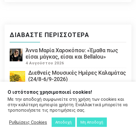
ΔΙΑΒΆΣΤΕ ΠΕΡΙΣΣΌΤΕΡΑ
Άννα Μαρία Χαροκόπου: «Έμαθα πως
είσαι μάγκας, είσαι και Bellalou»
4 Αυγούστου 2026
Διεθνείς Μουσικές Ημέρες Καλαμάτας
(24/8-6/9-2026)
3 Αυγούστου 2026
Ο ιστότοπος χρησιμοποιεί cookies!
Οχτώ λεπτά φωτός (Εμμανουήλ
Με την αποδοχή συμφωνείτε στη χρήση των cookies και
Καρόλου Τσίζεκ) – Εκδόσεις Κίχλη
στην καλύτερη εμπειρία χρήστη. Εναλλακτικά μπορείτε να
30 Ιουλίου 2026
τροποποιήσετε τις προτιμήσεις σας.
Εκδόσεις Γράφημα: Νέες Εκδόσεις
Ρυθμίσεις Cookies
Αποδοχή
Μη Αποδοχή
24 Ιουλίου 2026