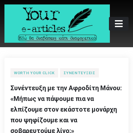
Skip
to
content
Your e-articles
Εδώ θα διαβάσεις κάτι διαφορετικό
WORTH YOUR CLICK
ΣΥΝΕΝΤΕΎΞΕΙΣ
Συνέντευξη με την Αφροδίτη Μάνου:
«Μήπως να πάψουμε πια να
ελπίζουμε στον εκάστοτε μονάρχη
που ψηφίζουμε και να
σοβαρευτούμε λίγο;»