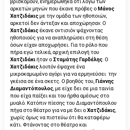
βρισκόμουν, ενημερώθηκα ότι λόγω των
αρκετών μηνών που έκανε πρόβες ο
Μάνος
Χατζιδάκις
με την ομάδα των ηθοποιών,
αρκετοί δεν άντεξαν και αποχώρησαν. Ο
Χατζιδάκις
έκανε οντισιόν ψάχνοντας
ηθοποιούς για να αναπληρώσει στη θέση
όσων είχαν αποχωρήσει. Για το ρόλο που
πήρα εγώ τελικά, αρχική επιλογή του
Χατζιδάκι
ήταν ο
Σταμάτης Γαρδέλης
. Ο
Χατζιδάκις
λοιπόν έψαχνε ένα
μικροκαμωμένο αγόρι για να ερμηνεύσει την
γκέισα σε ένα σκετς. Ο βοηθός του,
Γιάννης
Διαμαντόπουλος
, με είχε δει σε μια ταινία
που είχα παίξει και του ήρθα αμέσως στο
μυαλό. Κατόπιν πίεσης του Διαμαντόπουλου
πήγα στο θέατρο για να με δει ο
Χατζιδάκις
,
χωρίς όμως να πιστεύω ότι θα καταφέρω
κάτι. Φτάνοντας στο θέατρο και