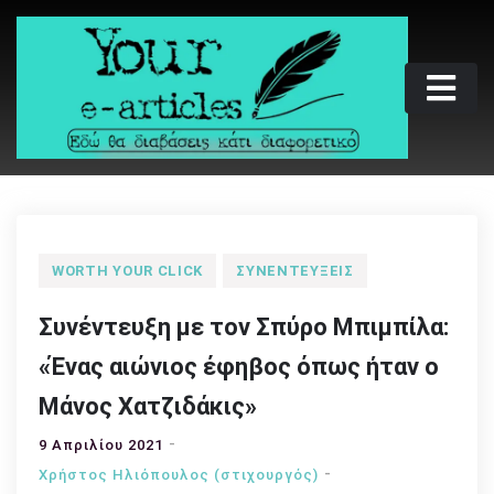
Skip
to
content
Your e-articles
Εδώ θα διαβάσεις κάτι διαφορετικό
WORTH YOUR CLICK
ΣΥΝΕΝΤΕΎΞΕΙΣ
Συνέντευξη με τον Σπύρο Μπιμπίλα:
«Ένας αιώνιος έφηβος όπως ήταν ο
Μάνος Χατζιδάκις»
9 Απριλίου 2021
Χρήστος Ηλιόπουλος (στιχουργός)