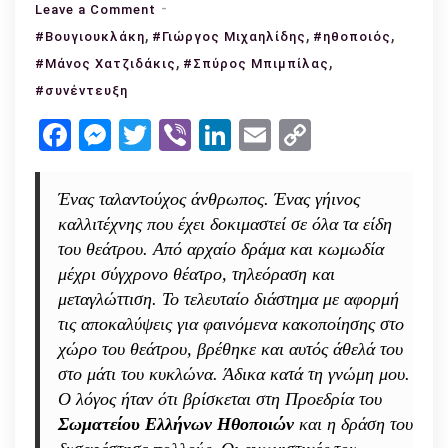
on
Leave a Comment
,
Συνέντευξη
,
,
#Βουγιουκλάκη
#Γιώργος Μιχαηλίδης
#ηθοποιός
με
,
,
#Μάνος Χατζιδάκις
#Σπύρος Μπιμπίλας
τον
#συνέντευξη
Σπύρο
Facebook
Messenger
Twitter
Viber
LinkedIn
Email
Copy
Μπιμπίλα:
Link
«Ένας
αιώνιος
Ένας ταλαντούχος άνθρωπος. Ένας γήινος
έφηβος
καλλιτέχνης που έχει δοκιμαστεί σε όλα τα είδη
όπως
του θεάτρου. Από αρχαίο δράμα και κωμωδία
ήταν
μέχρι σύγχρονο θέατρο, τηλεόραση και
ο
μεταγλώττιση. Το τελευταίο διάστημα με αφορμή
Μάνος
τις αποκαλύψεις για φαινόμενα κακοποίησης στο
Χατζιδάκις»
χώρο του θεάτρου, βρέθηκε και αυτός άθελά του
στο μάτι του κυκλώνα. Άδικα κατά τη γνώμη μου.
Ο λόγος ήταν ότι βρίσκεται στη Προεδρία του
Σωματείου Ελλήνων Ηθοποιών
και η δράση του