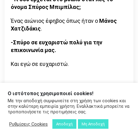
όνομα Σπύρος Μπιμπίλας;
Ένας αιώνιος έφηβος όπως ήταν ο
Μάνος
Χατζιδάκις
.
-Σπύρο σε ευχαριστώ πολύ για την
επικοινωνία μας.
Και εγώ σε ευχαριστώ.
Συνέντευξη στον Χρήστο Ηλιόπουλο
Ο ιστότοπος χρησιμοποιεί cookies!
Με την αποδοχή συμφωνείτε στη χρήση των cookies και
στην καλύτερη εμπειρία χρήστη. Εναλλακτικά μπορείτε να
Πλοήγηση
Previous
Next
τροποποιήσετε τις προτιμήσεις σας.
άρθρων
Ρυθμίσεις Cookies
Αποδοχή
Μη Αποδοχή