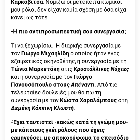
Καρκαβίτσα
. Νομίζω οι μετέπειτα κωμικοί
μου ρόλοι δεν είχαν καμία σχέση με όσα είχα
κάνει ως τότε.
-Η πιο αντιπροσωπευτική σου συνεργασία;
Τι να ξεχωρίσω… Η διαρκής συνεργασία με
τον
Γιώργο Μιχαηλίδη
ο οποίος ήταν ένας
εξαιρετικός σκηνοθέτης, η συνεργασία με τη
Τώνια Μαρκετάκη
στις
Κρυστάλλινες Νύχτες
και η συνεργασία με τον
Γιώργο
Πανουσόπουλο στους
Απέναντι
. Από τις
τελευταίες δουλειές μου θα πω τη
συνεργασία με τον
Κώστα Χαραλάμπους
στη
Δεμένη Κόκκινη Κλωστή
.
-Έχει ταυτιστεί -κακώς κατά τη γνώμη μου-
με κάποιους γκέι ρόλους που έχεις
ερμηνεύσει, με αποκορύφωμα το επεισόδιο