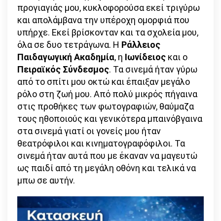
προγιαγιάς μου, κυκλοφορούσα εκεί τριγύρω
και απολάμβανα την υπέροχη ομορφιά που
υπήρχε. Εκεί βρίσκονταν και τα σχολεία μου,
όλα σε δυο τετράγωνα. Η
Ράλλειος
Παιδαγωγική Ακαδημία
, η
Ιωνίδειος
και ο
Πειραϊκός Σύνδεσμος
. Τα σινεμά ήταν γύρω
από το σπίτι μου οκτώ και έπαιξαν μεγάλο
ρόλο στη ζωή μου. Από πολύ μικρός πήγαινα
στις προθήκες των φωτογραφιών, θαύμαζα
τους ηθοποιούς και γενικότερα μπαινόβγαινα
στα σινεμά γιατί οι γονείς μου ήταν
θεατρόφιλοι και κινηματογραφόφιλοι. Τα
σινεμά ήταν αυτά που με έκαναν να μαγευτώ
ως παιδί από τη μεγάλη οθόνη και τελικά να
μπω σε αυτήν.