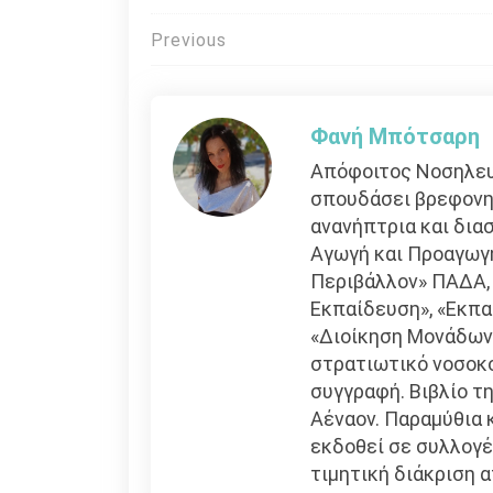
Πλοήγηση
Previous
άρθρων
Φανή Μπότσαρη
Απόφοιτος Νοσηλευ
σπουδάσει βρεφονηπ
ανανήπτρια και δια
Αγωγή και Προαγωγή
Περιβάλλον» ΠΑΔΑ,
Εκπαίδευση», «Εκπα
«Διοίκηση Μονάδων 
στρατιωτικό νοσοκο
συγγραφή. Βιβλίο τ
Αέναον. Παραμύθια 
εκδοθεί σε συλλογέ
τιμητική διάκριση 