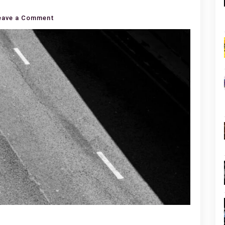
on
eave a Comment
Ιδιαίτεροι
άνθρωποι…
n
l
py