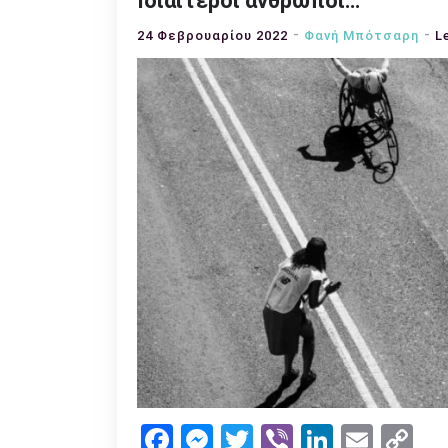
Ιδιαίτεροι άνθρωποι…
24 Φεβρουαρίου 2022
Φανή Μπότσαρη
L
Facebook
Messenger
Twitter
Viber
LinkedI
Emai
Co