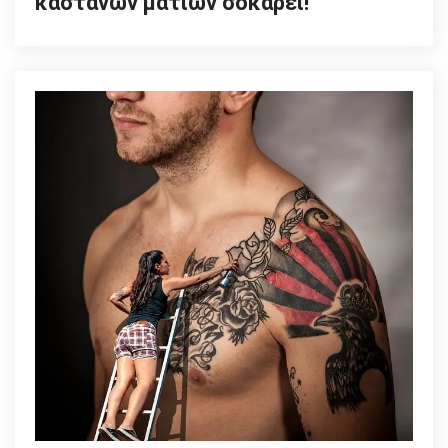
καστανών ματιών σοκάρει!