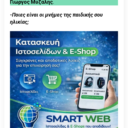
Γιώργος Μύζαλης
.
εποχών
και
-Ποιες είναι οι μνήμες της παιδικής σου
ταυτόχρονα
ηλικίας;
η
πιο
προσιτή
μορφή
τέχνης»