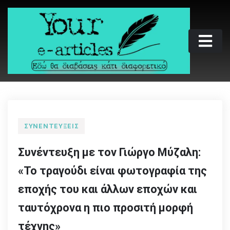
Skip
to
content
Your e-articles
Εδώ θα διαβάσεις κάτι διαφορετικό
ΣΥΝΕΝΤΕΎΞΕΙΣ
Συνέντευξη με τον Γιώργο Μύζαλη:
«Το τραγούδι είναι φωτογραφία της
εποχής του και άλλων εποχών και
ταυτόχρονα η πιο προσιτή μορφή
τέχνης»