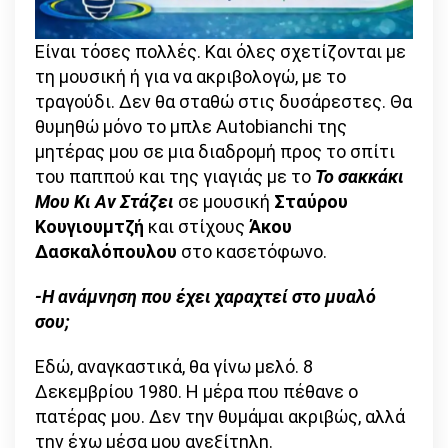
Είναι τόσες πολλές. Και όλες σχετίζονται με
τη μουσική ή για να ακριβολογώ, με το
τραγούδι. Δεν θα σταθώ στις δυσάρεστες. Θα
θυμηθώ μόνο το μπλε Autobianchi της
μητέρας μου σε μια διαδρομή προς το σπίτι
του παππού και της γιαγιάς με το
Το σακκάκι
Μου Κι Αν Στάζει
σε μουσική
Σταύρου
Κουγιουμτζή
και στίχους
Άκου
Δασκαλόπουλου
στο κασετόφωνο.
-Η ανάμνηση που έχει χαραχτεί στο μυαλό
σου;
Εδώ, αναγκαστικά, θα γίνω μελό. 8
Δεκεμβρίου 1980. Η μέρα που πέθανε ο
πατέρας μου. Δεν την θυμάμαι ακριβώς, αλλά
την έχω μέσα μου ανεξίτηλη.